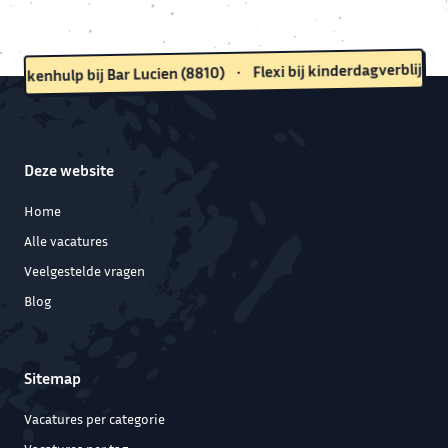
8-18u, za 9-17u.
(80
Flexi bij kinderdagverblijf
•
(8810)
keukenhulp bij Bar Lucien
Deze website
Home
Alle vacatures
Veelgestelde vragen
Blog
Sitemap
Vacatures per categorie