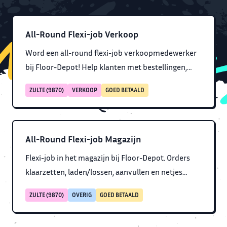
All-Round Flexi-job Verkoop
Word een all-round flexi-job verkoopmedewerker
bij Floor-Depot! Help klanten met bestellingen,
advies en het vinden van hun nieuwe vloer. Sociaal
ZULTE (9870)
VERKOOP
GOED BETAALD
profiel met basis kennis doe het zelf. Salaris van
14,5€/uur. Gezellig team en flexibele werktijden.
All-Round Flexi-job Magazijn
Flexi-job in het magazijn bij Floor-Depot. Orders
klaarzetten, laden/lossen, aanvullen en netjes
houden. Ervaring met heftruck en transpallet
ZULTE (9870)
OVERIG
GOED BETAALD
nodig. Salaris €14,5/uur incl. vakantiegeld.
Gemotiveerde helpers gezocht. Werkschema: di-vr